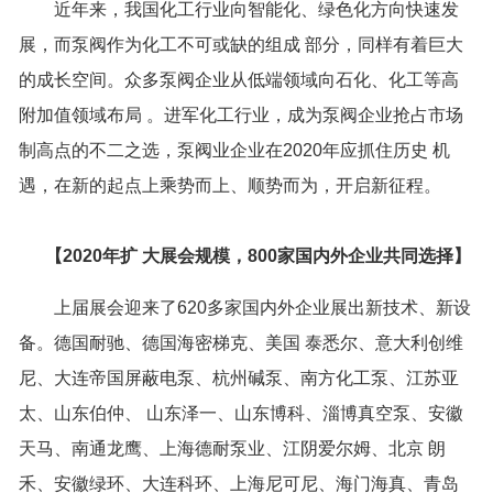
近年来，我国化工行业向智能化、绿色化方向快速发
展，而泵阀作为化工不可或缺的组成 部分，同样有着巨大
的成长空间。众多泵阀企业从低端领域向石化、化工等高
附加值领域布局 。进军化工行业，成为泵阀企业抢占市场
制高点的不二之选，泵阀业企业在2020年应抓住历史 机
遇，在新的起点上乘势而上、顺势而为，开启新征程。
【
2020
年扩 大展会规模，800家国内外企业共同选择
】
上届展会迎来了620多家国内外企业展出新技术、新设
备。德国耐驰、德国海密梯克、美国 泰悉尔、意大利创维
尼、大连帝国屏蔽电泵、杭州碱泵、南方化工泵、江苏亚
太、山东伯仲、 山东泽一、山东博科、淄博真空泵、安徽
天马、南通龙鹰、上海德耐泵业、江阴爱尔姆、北京 朗
禾、安徽绿环、大连科环、上海尼可尼、海门海真、青岛