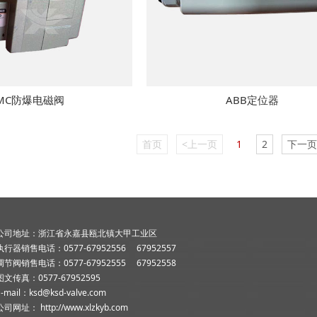
MC防爆电磁阀
ABB定位器
首页
<上一页
1
2
下一页
公司地址：浙江省永嘉县瓯北镇大甲工业区
执行器销售电话：0577-67952556 67952557
调节阀销售电话：0577-67952555 67952558
图文传真：0577-67952595
E-mail：ksd@ksd-valve.com
公司网址：
http://www.xlzkyb.com