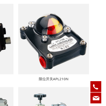
限位开关APL210N
05
ksd