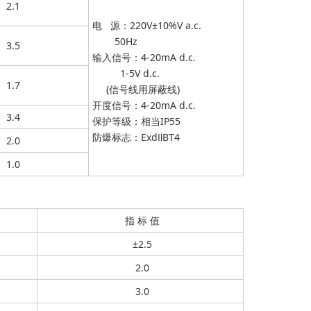
2.1
电 源：220V±10%V a.c.
50Hz
3.5
输入信号：4-20mA d.c.
1-5V d.c.
1.7
(信号线用屏蔽线)
开度信号：4-20mA d.c.
3.4
保护等级：相当IP55
防爆标志：ExdⅡBT4
2.0
1.0
指 标 值
±2.5
2.0
3.0