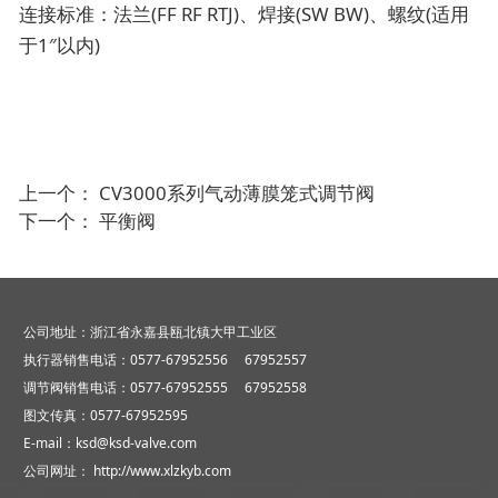
连接标准：法兰(FF RF RTJ)、焊接(SW BW)、螺纹(适用
于1″以内)
上一个：
CV3000系列气动薄膜笼式调节阀
下一个：
平衡阀
公司地址：浙江省永嘉县瓯北镇大甲工业区
执行器销售电话：0577-67952556 67952557
调节阀销售电话：0577-67952555 67952558
图文传真：0577-67952595
E-mail：ksd@ksd-valve.com
公司网址：
http://www.xlzkyb.com