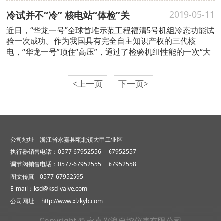
厂商代表等共计三十余人参会。根据年初总局发布
冷试并不“冷” 核电站“体检”关
2019-05-11
近日，“华龙一号”全球首堆示范工程福清5号机组冷态功能试
验一次成功。作为我国具有完全自主知识产权的三代核
电，“华龙一号”顶住“高压”，通过了检验机组性能的一次“大
考”。这标志着该机组打破首堆必拖“魔咒”，提前转入调试阶
段取得步胜利...
<上一页
下一页>
公司地址：浙江省永嘉县瓯北镇大甲工业区
执行器销售电话：0577-67952556 67952557
调节阀销售电话：0577-67952555 67952558
图文传真：0577-67952595
E-mail：ksd@ksd-valve.com
公司网址：
http://www.xlzkyb.com
Copyright © 永嘉兴浪自控仪表有限公司