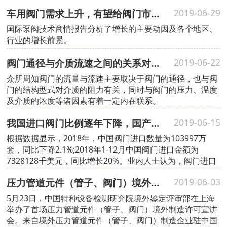
车用阀门需求上升，有望给阀门市场带来新的机会
2019-06-29
国际泵阀技术商情报告分析了增长的主要动因及各个地区、
行业的增长前景。
阀门通径与介质流速之间的关系对照表
2019-06-22
众所周知阀门的流量与流速主要取决于阀门的通径，也与阀
门的结构型式对介质的阻力有关，同时与阀门的压力、温度
及介质的浓度等诸因素有着一定内在联系。
我国进口阀门比例逐年下降，国产品牌强势崛起
2019-06-15
根据数据显示，2018年，中国阀门进口数量为103997万
套，同比下降2.1%;2018年1-12月中国阀门进口金额为
7328128千美元，同比增长20%。业内人士认为，阀门进口
数量的下降，体现了国产阀门在质量、技术等方面的提升。
压力管道元件（管子、阀门）境外制造许可首场宣讲会在上海举行
2019-06-03
5月23日，中国特种设备检测研究院境外鉴定评审部在上海
举办了首场压力管道元件（管子、阀门）境外制造许可宣讲
会。来自境外压力管道元件（管子、阀门）制造企业驻中国