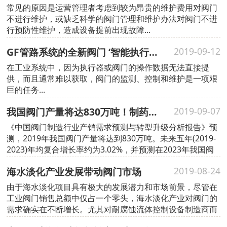
常见的原因是运营管理者考虑到较为昂贵的维护费用对阀门
不进行维护，或缺乏科学的阀门管理和维护办法对阀门不进
行预防性维护，造成设备提前出现故障...
GF管路系统的全新阀门 ‘智能执行器’让阀门“联网”
2019-09-12
在工业系统中，因为执行器或阀门的操作数据无法直接提
供，而且通常难以获取，阀门的监测、控制和维护是一项艰
巨的任务...
我国阀门产量将达830万吨！制药阀门行业前景可观
2019-09-07
《中国阀门制造行业产销需求预测与转型升级分析报告》预
测，2019年我国阀门产量将达到830万吨。未来五年(2019-
2023)年均复合增长率约为3.02%，并预测在2023年我国阀
门产量将达到935万吨。
海水淡化产业发展带动阀门市场
2019-08-24
由于海水淡化项目具有极大的发展潜力和市场前景，尽管在
工业阀门销售总额中仅占一个零头，海水淡化产业对阀门的
需求确实在不断增长。尤其对耐腐蚀流体控制设备制造商而
言，更是一个重大商机...