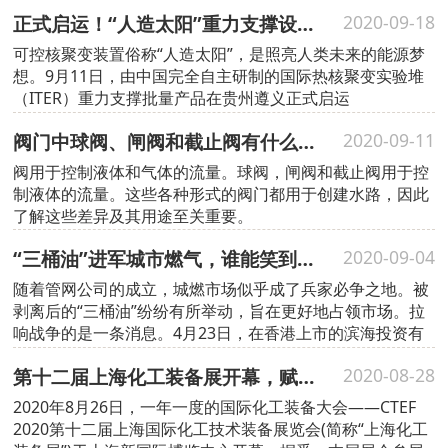
阀门选型时首先要注意选材的科学性
正式启运！“人造太阳”重力支撑设备中国造
2020-09-18
可控核聚变装置俗称“人造太阳”，是照亮人类未来的能源梦
想。9月11日，由中国完全自主研制的国际热核聚变实验堆
（ITER）重力支撑批量产品在贵州遵义正式启运
阀门中球阀、闸阀和截止阀有什么区别？
2020-09-11
阀用于控制液体和气体的流量。球阀，闸阀和截止阀用于控
制液体的流量。这些各种形式的阀门都用于创建水路，因此
了解这些差异及其用途至关重要。
“三桶油”进军城市燃气，谁能笑到后？
2020-09-04
随着管网公司的成立，城燃市场似乎成了兵家必争之地。被
剥离后的“三桶油”纷纷有所举动，旨在更好地占领市场。拉
响战争的是一条消息。4月23日，在香港上市的滨海投资有
限公司发布公告，称已与中国石化长城燃气达成合作协议
第十二届上海化工装备展开幕，赋能化工行业国内“大循环”
2020-08-28
2020年8月26日，一年一度的国际化工装备大会——CTEF
2020第十二届上海国际化工技术装备展览会(简称“上海化工