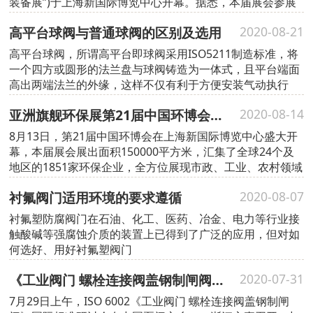
装备展”)于上海新国际博览中心开幕。据悉，本届展会参展
企业达到800多家，展览面积约5万平方米。
高平台球阀与普通球阀的区别及选用
2020-08-21
高平台球阀，所谓高平台即球阀采用ISO5211制造标准，将
一个四方或圆形的法兰盘与球阀铸造为一体式，且平台端面
高出两端法兰的外缘，这样不仅有利于方便安装气动执行
器、电动执行器等执行装装置，且大大提高阀门与执行器之
亚洲旗舰环保展第21届中国环博会上海开幕
2020-08-14
间的稳固性，外观上也更美观，更精致。
8月13日，第21届中国环博会在上海新国际博览中心盛大开
幕，本届展会展出面积150000平方米，汇集了全球24个及
地区的1851家环保企业，全方位展现市政、工业、农村领域
的水、固废、大气、土壤、噪声污染治理技术前沿发展趋势
衬氟阀门适用环境的要求遵循
2020-08-07
和创新科技。
衬氟塑防腐阀门在石油、化工、医药、冶金、电力等行业接
触酸碱等强腐蚀介质的装置上已得到了广泛的应用，但对如
何选好、用好衬氟塑阀门
《工业阀门 螺栓连接阀盖钢制闸阀》国际标准研讨会在浙江永嘉召开
2020-07-31
7月29日上午，ISO 6002《工业阀门 螺栓连接阀盖钢制闸