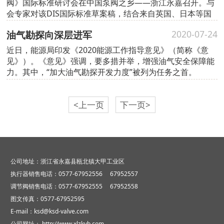
阀》国际标准研讨会在中国泵阀之乡——浙江永嘉召开。与
会专家对该DIS国际标准草案稿，结合来自英国、日本等国
际标准化专家提出的意见和建议进行了充分而热烈的研讨。
油气勘探向深层进军
2020-07-24
近日，能源局印发《2020能源工作指导意见》（简称《意
见》）。《意见》强调，要多措并举，增强油气安全保障能
力。其中，“加大油气勘探开发力度”被列为任务之首。
<上一页
下一页>
公司地址：浙江省永嘉县瓯北镇大甲工业区
执行器销售电话：0577-67952556 67952557
调节阀销售电话：0577-67952555 67952558
图文传真：0577-67952595
E-mail：ksd@ksd-valve.com
公司网址：
http://www.xlzkyb.com