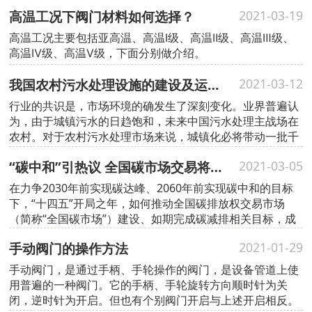
护是目的。
高温工况下阀门材料如何选择？
2021-03-19
高温工况主要包括亚高温、高温Ⅰ级、高温Ⅱ级、高温Ⅲ级、
高温Ⅳ级、高温Ⅴ级，下面分别做介绍。
我国农村污水处理设施的建设及运营仍可达到万亿级
2021-03-12
行业的共识是，市场环境的确发生了深刻变化。业界普遍认
为，由于城镇污水的日趋饱和，未来中国污水处理主战场在
农村。对于农村污水处理市场来说，城镇化必将带动一批千
吨级规模的污水处理厂建设。
“碳中和”引热议 全国碳市场交易将启动
2021-03-05
在力争2030年前实现碳达峰、2060年前实现碳中和的目标
下，“十四五”开局之年，如何推动全国碳排放权交易市场
（简称“全国碳市场”）建设、如期完成碳减排相关目标，成
为今年全国两会热议话题。
手动阀门的操作方法
2021-01-29
手动阀门，是通过手柄、手轮操作的阀门，是设备管道上使
用普遍的一种阀门。它的手柄、手轮旋转方向顺时针为关
闭，逆时针为开启。但也有个别阀门开启与上述开启相反。