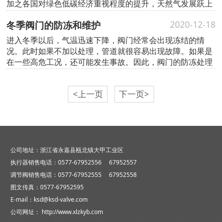
加之各国对绿色低碳经济重视程度的提升，天然气发展跃上
新台阶。
冬季阀门的防冻和维护
2020-12-18
进入冬季以后，气温迅速下降，阀门经常会出现冻结的情
况。此时如果不加以处理，管道就很容易出现故障。如果是
在一些高危工况，还可能发生事故。因此，阀门的防冻处理
是非常重要的。
<上一页
下一页>
公司地址：浙江省永嘉县瓯北镇大甲工业区
执行器销售电话：0577-67952556 67952557
调节阀销售电话：0577-67952555 67952558
图文传真：0577-67952595
E-mail：ksd@ksd-valve.com
公司网址：
http://www.xlzkyb.com